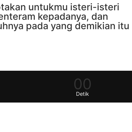
akan untukmu isteri-isteri
tenteram kepadanya, dan
uhnya pada yang demikian itu
.
00
Detik