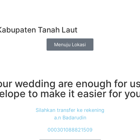
Kabupaten Tanah Laut
Menuju Lokasi
ur wedding are enough for us.
velope to make it easier for yo
Silahkan transfer ke rekening
a.n Badarudin
000301088821509