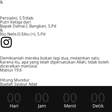
&
Persialini, S.Tr.Keb
Putri Ketiga dari
Bapak Damai.I. Bangkan, S.Pd
&
Ibu Nelis.O.Sibu (+), S.Pd
Demikianlah mereka bukan lagi dua, melainkan satu.
Karena itu, apa yang telah dipersatukan Allah, tidak boleh
diceraikan manusia
Matius 19:6
Hitung Mundur
Ibadah Syukur Adat
00
00
00
00
Hari
Jam
Menit
Detik