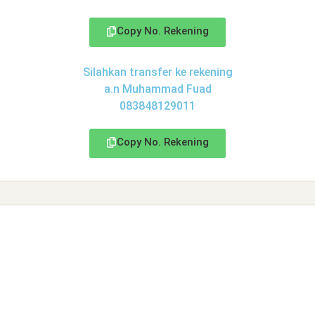
Copy No. Rekening
Silahkan transfer ke rekening
a.n Muhammad Fuad
083848129011
Copy No. Rekening