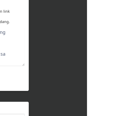
n link
dang.