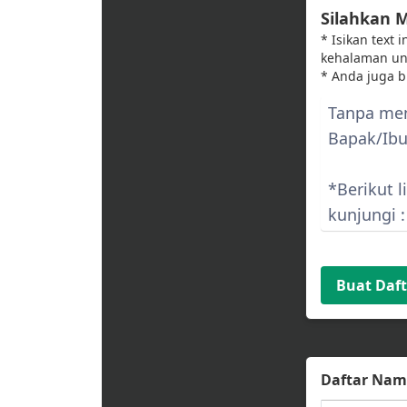
Silahkan 
* Isikan text
kehalaman u
* Anda juga 
Buat Daf
Daftar Na