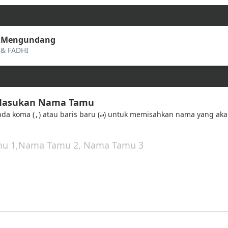
 Mengundang
 & FADHI
 Masukan Nama Tamu
nda koma (
) atau baris baru (
) untuk memisahkan nama yang ak
,
↵