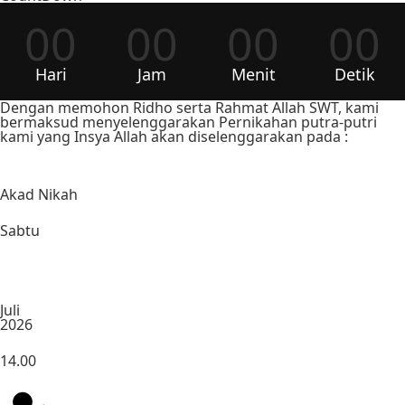
00
00
00
00
Hari
Jam
Menit
Detik
Dengan memohon Ridho serta Rahmat Allah SWT, kami
bermaksud menyelenggarakan Pernikahan putra-putri
kami yang Insya Allah akan diselenggarakan pada :
Akad Nikah
Sabtu
Juli
2026
14.00