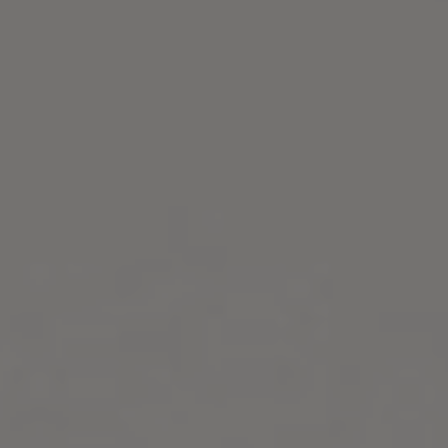
The Wedding of
Sherent & Nofri
Maret, 7ᵗʰ 2024